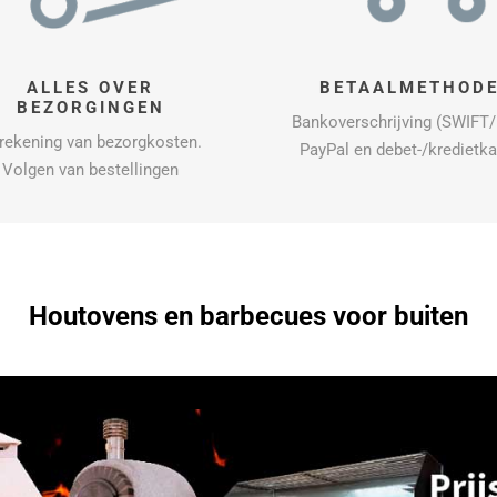
ALLES OVER
BETAALMETHOD
BEZORGINGEN
Bankoverschrijving (SWIFT/
rekening van bezorgkosten.
PayPal en debet-/kredietk
Volgen van bestellingen
Houtovens en barbecues voor buiten