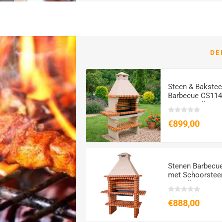
ALL PRODUCTS
DE
Mallette avec lot
Steen & Bakste
de 18 ustensiles
Barbecue CS114
pour barbecue
80 | XL Grill 80
€49,50
€899,00
Stenen Barbecu
met Schoorstee
en Grill 80 cm
€888,00