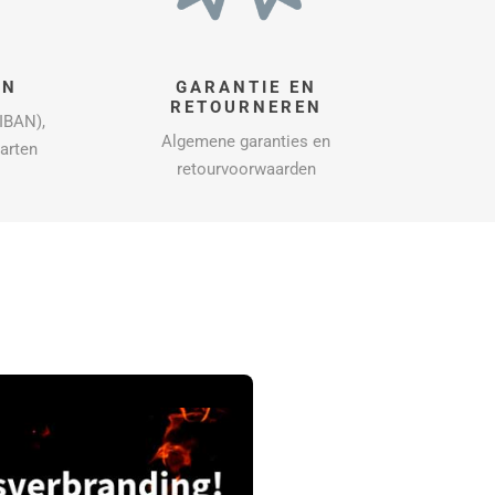
EN
GARANTIE EN
RETOURNEREN
IBAN),
Algemene garanties en
aarten
retourvoorwaarden