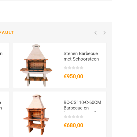
FAULT
en
Stenen Barbecue
-
met Schoorsteen
cm
CS115 –
Grillrooster 80 cm
€950,00
e
BO-CS110-C-60CM
n
Barbecue en
brique avec grill
60 110-c et
cheminée
€680,00