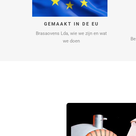
GEMAAKT IN DE EU
Brasaovens Lda, wie we zijn en wat
Be
we doen