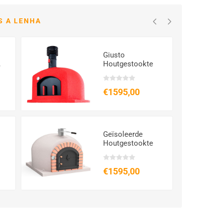
S A LENHA
Giusto
,
Houtgestookte
Pizzaoven,
Geïsoleerd & Klaar
voor Gebruik
€1595,00
Geïsoleerde
Houtgestookte
Oven FUMUS 120,
en
Hoogwaardige
Buitenoven voor
€1595,00
Pizza en Meer