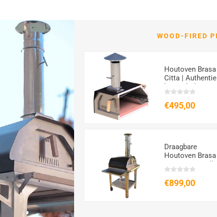
WOOD-FIRED P
Pizza Party Ardore
Houtoven Brasa
| Italiaanse
Citta | Authenti
Draagbare
buiten koken
Gasoven
€738,30
€495,00
€900,00
Draagbare
Houtoven Brasa
Zwart met Troll
€899,00