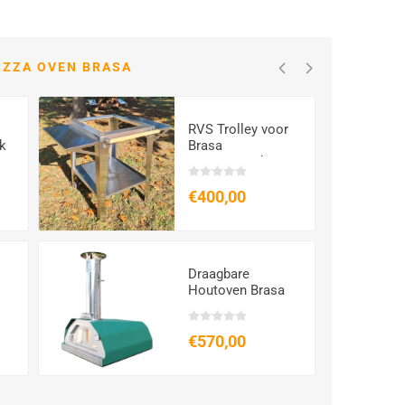
IZZA OVEN BRASA
RVS Trolley voor
ek
Brasa
Houtgestookte
Oven
€400,00
Draagbare
Houtoven Brasa
ey
Groen
€570,00