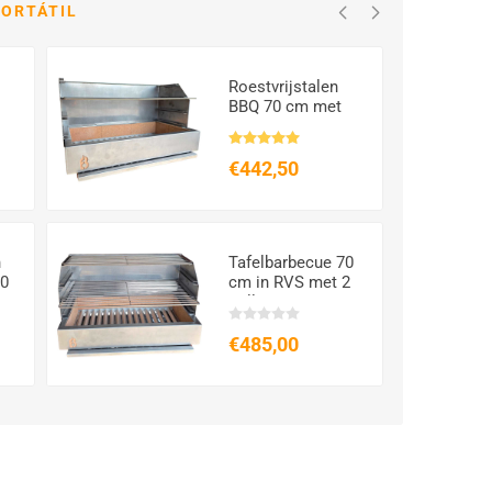
PORTÁTIL
Roestvrijstalen
BBQ 70 cm met
vuurvaste
bakstenen
€442,50
n
Tafelbarbecue 70
60
cm in RVS met 2
grillroosters
€485,00