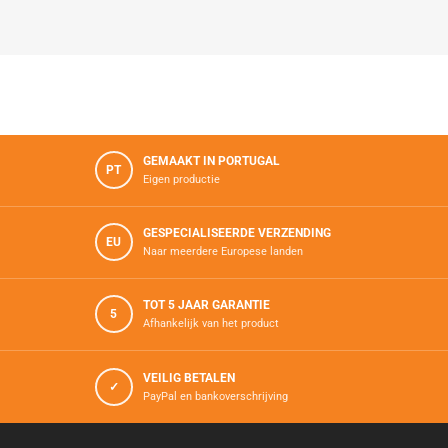
GEMAAKT IN PORTUGAL
PT
Eigen productie
GESPECIALISEERDE VERZENDING
EU
Naar meerdere Europese landen
TOT 5 JAAR GARANTIE
5
Afhankelijk van het product
VEILIG BETALEN
✓
PayPal en bankoverschrijving