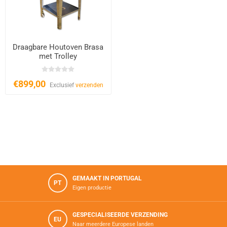
Draagbare Houtoven Brasa
met Trolley
€899,00
Exclusief
verzenden
GEMAAKT IN PORTUGAL
PT
Eigen productie
GESPECIALISEERDE VERZENDING
EU
Naar meerdere Europese landen