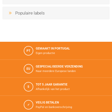
Populaire labels
GEMAAKT IN PORTUGAL
PT
Eigen productie
GESPECIALISEERDE VERZENDING
EU
Naar meerdere Europese landen
TOT 5 JAAR GARANTIE
5
Afhankelijk van het product
VEILIG BETALEN
✓
PayPal en bankoverschrijving