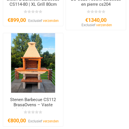
CS114-80 | XL Grill 80cm
en pierre cs204
€899,00
€1340,00
Exclusief
verzenden
Exclusief
verzenden
Stenen Barbecue CS112
BrasaOvens – Vaste
Tuinbarbecue voor Hout &
Houtskool 60x40 cm
€800,00
Exclusief
verzenden