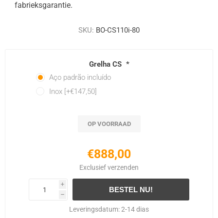
fabrieksgarantie.
SKU:
BO-CS110i-80
Grelha CS
*
Aço padrão incluído
Inox [+€147,50]
OP VOORRAAD
€888,00
Exclusief
verzenden
i
h
Leveringsdatum:
2-14 dias