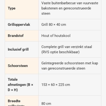
Vaste buitenbarbecue van vuurvaste
Type
bakstenen en gereconstrueerde
steen
Grilloppervlak
Grill 80 × 40 cm
Brandstof
Hout of houtskool
Complete grill van verzinkt staal
Inclusief grill
(RVS optie beschikbaar)
Geïntegreerde schoorsteen met kap
Schoorsteen
van gereconstrueerde steen
Totale
afmetingen (B ×
153 × 60 × 225 cm
D × H)
Breedte
80 cm