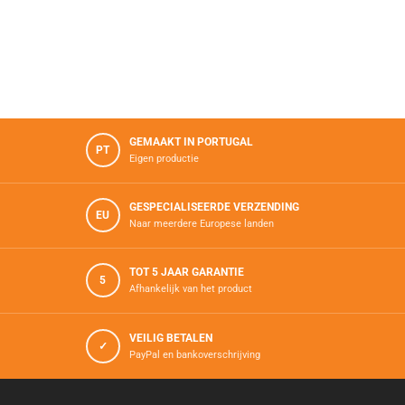
GEMAAKT IN PORTUGAL
PT
Eigen productie
GESPECIALISEERDE VERZENDING
EU
Naar meerdere Europese landen
TOT 5 JAAR GARANTIE
5
Afhankelijk van het product
VEILIG BETALEN
✓
PayPal en bankoverschrijving