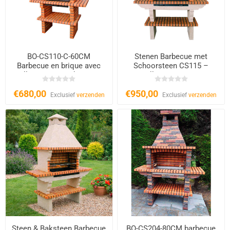
BO-CS110-C-60CM
Stenen Barbecue met
Barbecue en brique avec
Schoorsteen CS115 –
grill 60 110-c et cheminée
Grillrooster 80 cm
€680,00
€950,00
Exclusief
verzenden
Exclusief
verzenden
Steen & Baksteen Barbecue
BO-CS204-80CM barbecue