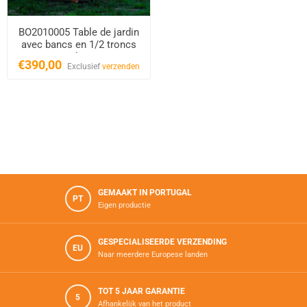
BO2010005 Table de jardin
avec bancs en 1/2 troncs
en bois
€390,00
Exclusief
verzenden
GEMAAKT IN PORTUGAL
PT
Eigen productie
GESPECIALISEERDE VERZENDING
EU
Naar meerdere Europese landen
TOT 5 JAAR GARANTIE
5
Afhankelijk van het product