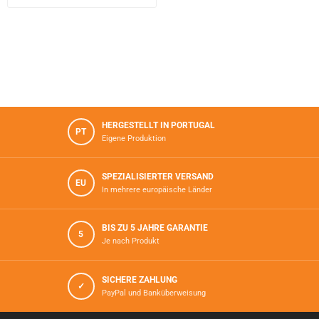
HERGESTELLT IN PORTUGAL
PT
Eigene Produktion
SPEZIALISIERTER VERSAND
EU
In mehrere europäische Länder
BIS ZU 5 JAHRE GARANTIE
5
Je nach Produkt
SICHERE ZAHLUNG
✓
PayPal und Banküberweisung