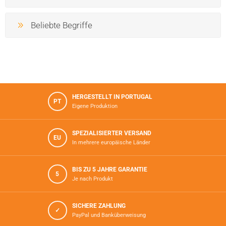
Beliebte Begriffe
HERGESTELLT IN PORTUGAL
PT
Eigene Produktion
SPEZIALISIERTER VERSAND
EU
In mehrere europäische Länder
BIS ZU 5 JAHRE GARANTIE
5
Je nach Produkt
SICHERE ZAHLUNG
✓
PayPal und Banküberweisung