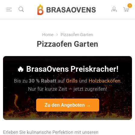
0
Home
Pizzaofen Garten
Pizzaofen Garten
🔥 BrasaOvens Preiskracher!
Bis zu
30 % Rabatt
auf
Grills
und
Holzbacköfen
.
Nur für kurze Zeit — jetzt zugreifen!
Zu den Angeboten →
Erleben Sie kulinarische Perfektion mit unseren