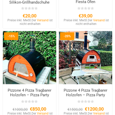
Fiesta Ofen
Silikon-Grillhandschuhe
€20,00
€39,00
Preise inkl. MwSt.
Der
Versand
ist
Preise inkl. MwSt.
Der
Versand
ist
nicht enthalten
nicht enthalten
-15%
-20%
Pizzone 4 Pizza Tragbarer
Pizzone 4 Pizza Tragbarer
Holzofen – Pizza Party
Holzofen – Pizza Party
€850,00
€1200,00
€1000,00
€1500,00
Preise inkl. MwSt.
Der
Versand
ist
Preise inkl. MwSt.
Der
Versand
ist