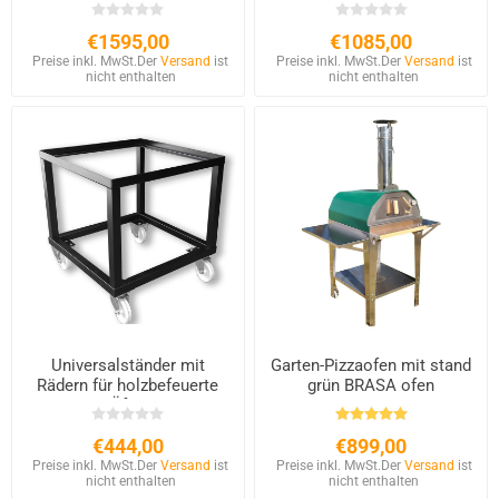
Pizzaofen für den
Außenbereich
€1595,00
€1085,00
Preise inkl. MwSt.
Der
Versand
ist
Preise inkl. MwSt.
Der
Versand
ist
nicht enthalten
nicht enthalten
Universalständer mit
Garten-Pizzaofen mit stand
Rädern für holzbefeuerte
grün BRASA ofen
Öfen
€444,00
€899,00
Preise inkl. MwSt.
Der
Versand
ist
Preise inkl. MwSt.
Der
Versand
ist
nicht enthalten
nicht enthalten