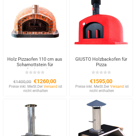
Holz Pizzaofen 110 cm aus
GIUSTO Holzbackofen für
Schamottstein für
Pizza
Außenbereich
€1260,00
€1595,00
€1400,00
Preise inkl. MwSt.
Der
Versand
ist
Preise inkl. MwSt.
Der
Versand
ist
nicht enthalten
nicht enthalten