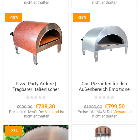
nicht enthalten
nicht enthalten
-18%
-38%
Pizza Party Ardore |
Gas Pizzaofen für den
Tragbarer Italienischer
Außenbereich Emozione
Gasofen
Large 2 Pizzen – 40×70 cm
Backfläche
€738,30
€799,50
€900,00
€1300,00
Preise inkl. MwSt.
Der
Versand
ist
Preise inkl. MwSt.
Der
Versand
ist
nicht enthalten
nicht enthalten
-23%