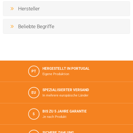
Hersteller
Beliebte Begriffe
HERGESTELLT IN PORTUGAL
PT
Eigene Produktion
SPEZIALISIERTER VERSAND
EU
In mehrere europäische Länder
BIS ZU 5 JAHRE GARANTIE
5
Je nach Produkt
SICHERE ZAHLUNG