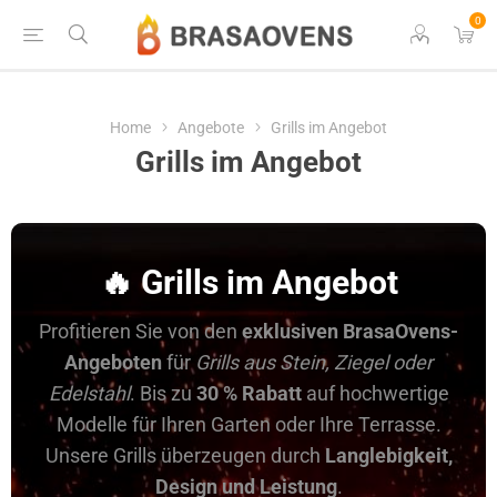
0
Home
Angebote
Grills im Angebot
Grills im Angebot
🔥 Grills im Angebot
Profitieren Sie von den
exklusiven BrasaOvens-
Angeboten
für
Grills aus Stein, Ziegel oder
Edelstahl
. Bis zu
30 % Rabatt
auf hochwertige
Modelle für Ihren Garten oder Ihre Terrasse.
Unsere Grills überzeugen durch
Langlebigkeit,
Design und Leistung
.