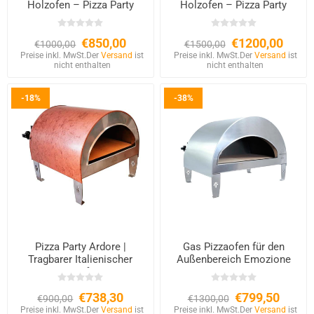
Holzofen – Pizza Party
Holzofen – Pizza Party
€850,00
€1200,00
€1000,00
€1500,00
Preise inkl. MwSt.
Der
Versand
ist
Preise inkl. MwSt.
Der
Versand
ist
nicht enthalten
nicht enthalten
-18%
-38%
Pizza Party Ardore |
Gas Pizzaofen für den
Tragbarer Italienischer
Außenbereich Emozione
Gasofen
Large 2 Pizzen – 40×70 cm
Backfläche
€738,30
€799,50
€900,00
€1300,00
Preise inkl. MwSt.
Der
Versand
ist
Preise inkl. MwSt.
Der
Versand
ist