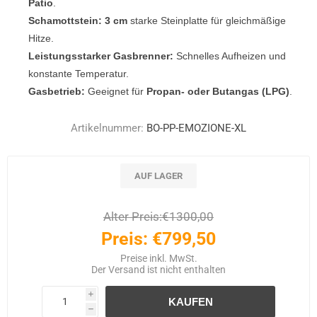
Patio
.
Schamottstein:
3 cm
starke Steinplatte für gleichmäßige
Hitze.
Leistungsstarker Gasbrenner:
Schnelles Aufheizen und
konstante Temperatur.
Gasbetrieb:
Geeignet für
Propan- oder Butangas (LPG)
.
Artikelnummer:
BO-PP-EMOZIONE-XL
AUF LAGER
Alter Preis:
€1300,00
Preis:
€799,50
Preise inkl. MwSt.
Der
Versand
ist nicht enthalten
i
h