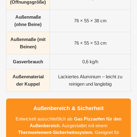
(Öffnungsgröße)
Außenmaße
76 × 55 × 38 cm
(ohne Beine)
Außenmaße (mit
76 × 55 × 53 cm
Beinen)
Gasverbrauch
0,6 kg/h
Außenmaterial
Lackiertes Aluminium – leicht zu
der Kuppel
reinigen und langlebig
Außenbereich & Sicherheit
Entwickelt ausschließlich als
Gas Pizzaofen für den
Außenbereich
. Ausgestattet mit einem
Thermoelement-Sicherheitssystem
. Geeignet für