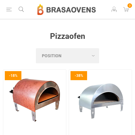
0
Pizzaofen
-18%
-38%