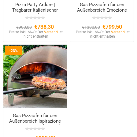
Pizza Party Ardore |
Gas Pizzaofen für den
Tragbarer Italienischer
Außenbereich Emozione
Gasofen
Large 2 Pizzen – 40×70 cm
Backfläche
€738,30
€799,50
€900,00
€1300,00
Preise inkl. MwSt.
Der
Versand
ist
Preise inkl. MwSt.
Der
Versand
ist
nicht enthalten
nicht enthalten
-23%
Gas Pizzaofen für den
Außenbereich Ispirazione
60×70 cm – Kupfer-Finish