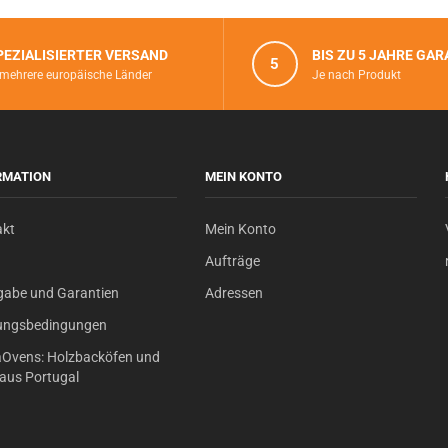
PEZIALISIERTER VERSAND
BIS ZU 5 JAHRE GAR
5
 mehrere europäische Länder
Je nach Produkt
RMATION
MEIN KONTO
akt
Mein Konto
Aufträge
gabe und Garantien
Adressen
ungsbedingungen
Ovens: Holzbacköfen und
s aus Portugal