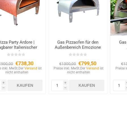
izza Party Ardore |
Gas Pizzaofen für den
Gas 
agbarer Italienischer
Außenbereich Emozione
Gasofen
Large 2 Pizzen – 40×70
Ispi
cm Backfläche
€738,30
€799,50
€900,00
€1300,00
€1
e inkl. MwSt.
Der
Versand
ist
Preise inkl. MwSt.
Der
Versand
ist
Preise 
nicht enthalten
nicht enthalten
i
i
h
h