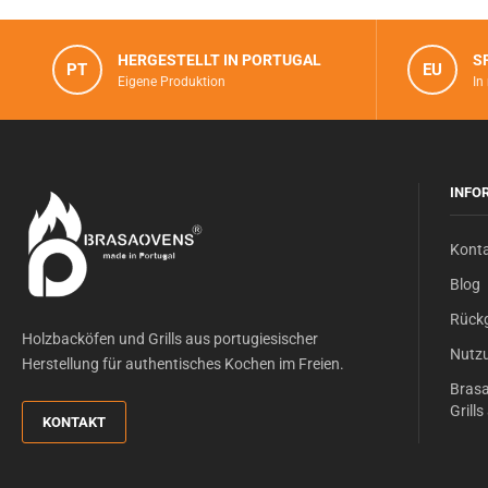
HERGESTELLT IN PORTUGAL
S
PT
EU
Eigene Produktion
In
INFO
Kont
Blog
Rück
Holzbacköfen und Grills aus portugiesischer
Nutz
Herstellung für authentisches Kochen im Freien.
Brasa
Grill
KONTAKT