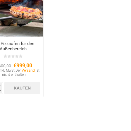
Pizzaofen für den
Außenbereich
razione 60×70 cm –
Kupfer-Finish
€999,00
300,00
inkl. MwSt.
Der
Versand
ist
nicht enthalten
i
h