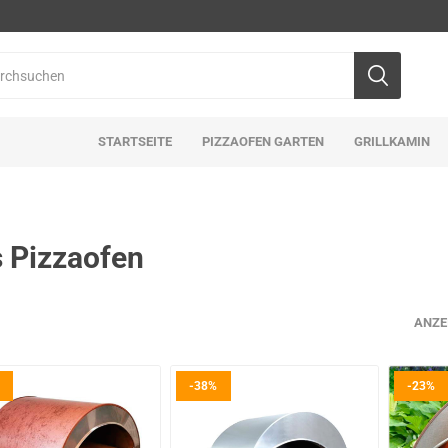
STARTSEITE
PIZZAOFEN GARTEN
GRILLKAMIN
 Pizzaofen
ANZE
-38%
-23%