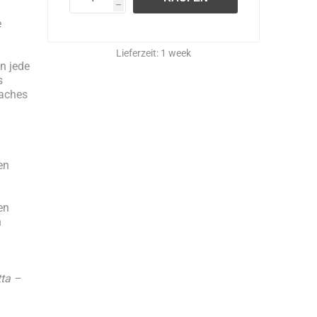
h
e
Lieferzeit:
1 week
n jede
s
faches
en
en
n
tta –