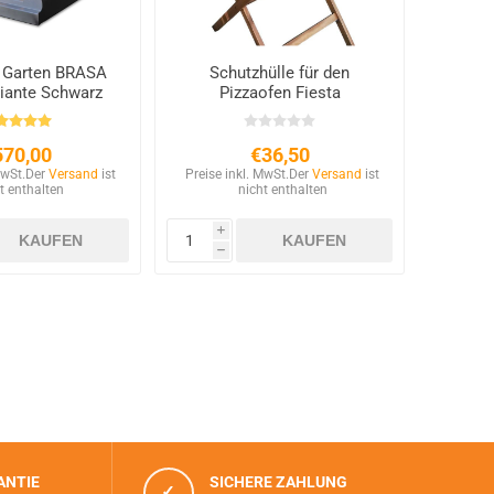
 Garten BRASA
Schutzhülle für den
riante Schwarz
Pizzaofen Fiesta
570,00
€36,50
MwSt.
Der
Versand
ist
Preise inkl. MwSt.
Der
Versand
ist
t enthalten
nicht enthalten
i
h
ANTIE
SICHERE ZAHLUNG
✓