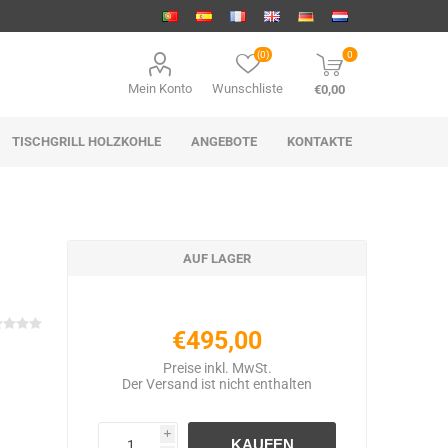
(0)
0
Mein Konto
Wunschliste
€0,00
TISCHGRILL HOLZKOHLE
ANGEBOTE
KONTAKTE
AUF LAGER
€495,00
Preise inkl. MwSt.
Der
Versand
ist nicht enthalten
i