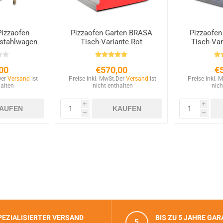
Pizzaofen
Pizzaofen Garten BRASA
Pizzaofen
lstahlwagen
Tisch-Variante Rot
Tisch-Va
00
€570,00
€
Der
Versand
ist
Preise inkl. MwSt.
Der
Versand
ist
Preise inkl. 
halten
nicht enthalten
nich
i
i
h
h
PEZIALISIERTER VERSAND
BIS ZU 5 JAHRE GAR
5