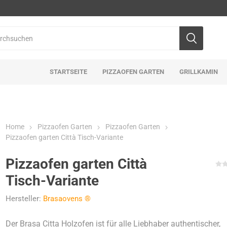
STARTSEITE
PIZZAOFEN GARTEN
GRILLKAMIN
Home
Pizzaofen Garten
Pizzaofen Garten
Pizzaofen garten Città Tisch-Variante
Pizzaofen garten Città
Tisch-Variante
Hersteller:
Brasaovens ®
Der Brasa Citta Holzofen ist für alle Liebhaber authentischer,