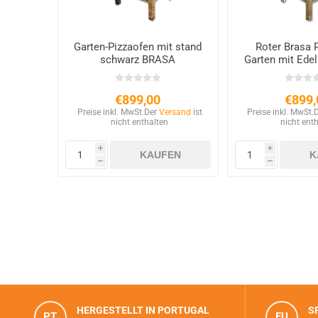
Garten-Pizzaofen mit stand
Roter Brasa 
schwarz BRASA
Garten mit Ede
€899,00
€899,
Preise inkl. MwSt.
Der
Versand
ist
Preise inkl. MwSt.
nicht enthalten
nicht ent
i
i
h
h
HERGESTELLT IN PORTUGAL
S
PT
EU