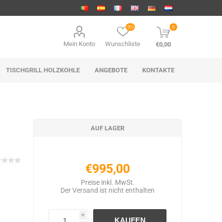
(0)
0
Mein Konto
Wunschliste
€0,00
TISCHGRILL HOLZKOHLE
ANGEBOTE
KONTAKTE
AUF LAGER
€995,00
Preise inkl. MwSt.
Der
Versand
ist nicht enthalten
i