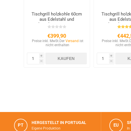
Tischgrill holzkohle 60cm
Tischgrill hol
aus Edelstahl und
aus Edelst
feuerfesten Steinen
feuerfesten
€399,90
€442,
Preise inkl. MwSt.
Der
Versand
ist
Preise inkl. MwSt.
nicht enthalten
nicht ent
i
i
h
h
HERGESTELLT IN PORTUGAL
S
PT
EU
Eigene Produktion
In