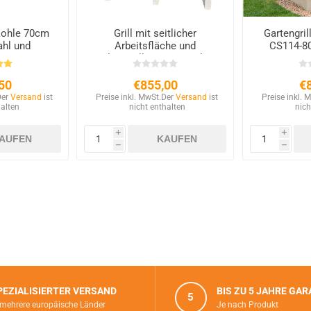
zkohle 70cm
Grill mit seitlicher
Gartengril
ahl und
Arbeitsfläche und
CS114-80 
 Steinen
Einlegegrill CS607, Qualität
und Langlebigkeit
50
€855,00
€
Der
Versand
ist
Preise inkl. MwSt.
Der
Versand
ist
Preise inkl. 
halten
nicht enthalten
nich
i
i
h
h
PEZIALISIERTER VERSAND
BIS ZU 5 JAHRE GAR
5
 mehrere europäische Länder
Je nach Produkt