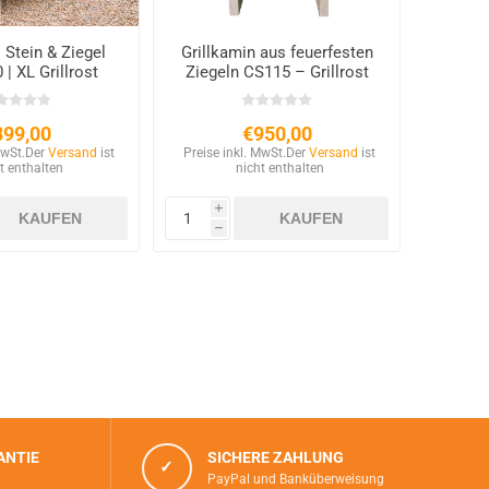
l Stein & Ziegel
Grillkamin aus feuerfesten
| XL Grillrost
Ziegeln CS115 – Grillrost
80cm
80 cm
899,00
€950,00
MwSt.
Der
Versand
ist
Preise inkl. MwSt.
Der
Versand
ist
t enthalten
nicht enthalten
i
h
ANTIE
SICHERE ZAHLUNG
✓
PayPal und Banküberweisung