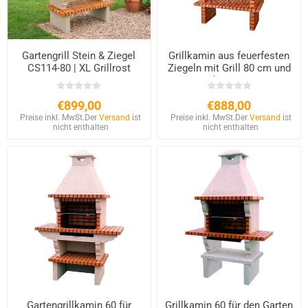
Gartengrill Stein & Ziegel
Grillkamin aus feuerfesten
CS114-80 | XL Grillrost
Ziegeln mit Grill 80 cm und
80cm
Schornstein
€899,00
€888,00
Preise inkl. MwSt.
Der
Versand
ist
Preise inkl. MwSt.
Der
Versand
ist
nicht enthalten
nicht enthalten
Gartengrillkamin 60 für
Grillkamin 60 für den Garten