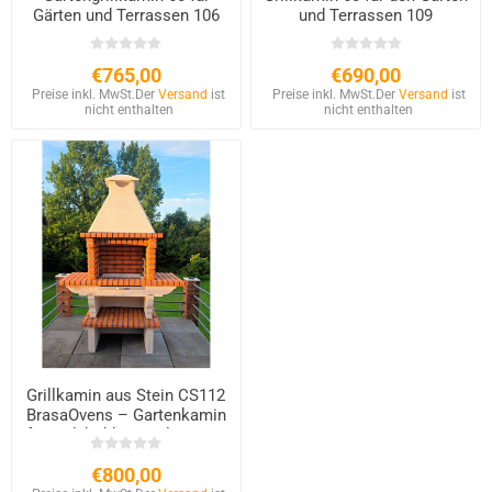
Gärten und Terrassen 106
und Terrassen 109
€765,00
€690,00
Preise inkl. MwSt.
Der
Versand
ist
Preise inkl. MwSt.
Der
Versand
ist
nicht enthalten
nicht enthalten
Grillkamin aus Stein CS112
BrasaOvens – Gartenkamin
für Holzkohle & Holz 60x40
cm
€800,00