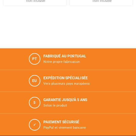
non incluse
non incluse
FABRIQUÉ AU PORTUGAL
PT
Notre propre fabrication
EXPÉDITION SPÉCIALISÉE
EU
Vers plusieurs pays européens
GARANTIE JUSQU'À 5 ANS
5
Selon le produit
PAIEMENT SÉCURISÉ
✓
PayPal et virement bancaire