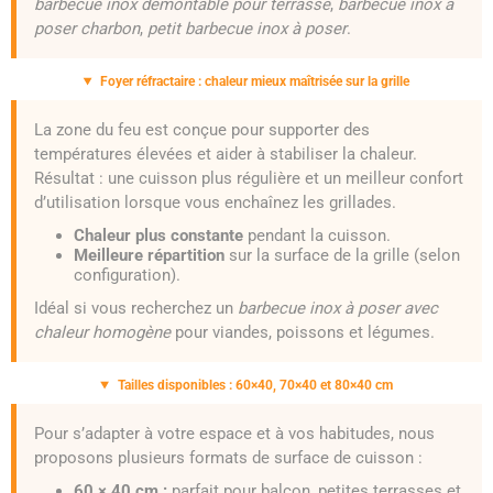
barbecue inox démontable pour terrasse
,
barbecue inox à
poser charbon
,
petit barbecue inox à poser
.
Foyer réfractaire : chaleur mieux maîtrisée sur la grille
La zone du feu est conçue pour supporter des
températures élevées et aider à stabiliser la chaleur.
Résultat : une cuisson plus régulière et un meilleur confort
d’utilisation lorsque vous enchaînez les grillades.
Chaleur plus constante
pendant la cuisson.
Meilleure répartition
sur la surface de la grille (selon
configuration).
Idéal si vous recherchez un
barbecue inox à poser avec
chaleur homogène
pour viandes, poissons et légumes.
Tailles disponibles : 60×40, 70×40 et 80×40 cm
Pour s’adapter à votre espace et à vos habitudes, nous
proposons plusieurs formats de surface de cuisson :
60 × 40 cm :
parfait pour balcon, petites terrasses et