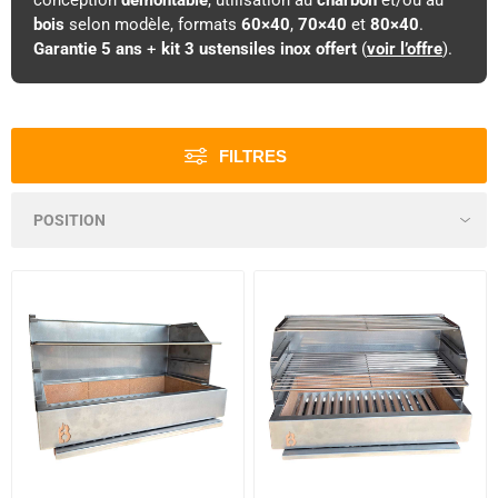
conception
démontable
, utilisation au
charbon
et/ou au
bois
selon modèle, formats
60×40
,
70×40
et
80×40
.
Garantie 5 ans
+
kit 3 ustensiles inox offert
(
voir l’offre
).
FILTRES