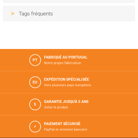
Tags fréquents
FABRIQUÉ AU PORTUGAL
PT
Notre propre fabrication
EXPÉDITION SPÉCIALISÉE
EU
Vers plusieurs pays européens
GARANTIE JUSQU'À 5 ANS
5
Selon le produit
PAIEMENT SÉCURISÉ
✓
PayPal et virement bancaire