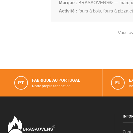
Marque :
BRASAOVENS® — marque por
Activité :
fours à bois, fours à pizza e
Vous av
FABRIQUÉ AU PORTUGAL
E
PT
EU
Notre propre fabrication
Ve
INFO
Cont