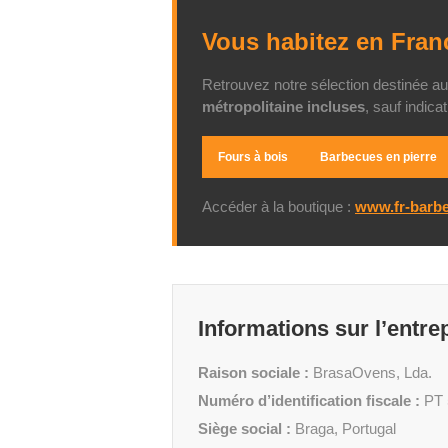
Vous habitez en Fran
Retrouvez notre sélection destinée a
métropolitaine incluses
, sauf indica
Fours à bois
Barbecues en pierre
Accéder à la boutique :
www.fr-barb
Informations sur l’entre
Raison sociale :
BrasaOvens, Lda.
Numéro d’identification fiscale :
PT 
Siège social :
Braga, Portugal