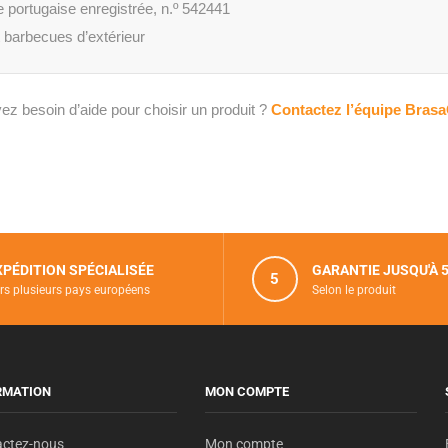
tugaise enregistrée, n.º 542441
t barbecues d’extérieur
ez besoin d’aide pour choisir un produit ?
Contactez l’équipe Bra
XPÉDITION SPÉCIALISÉE
GARANTIE JUSQU'À 
5
rs plusieurs pays européens
Selon le produit
RMATION
MON COMPTE
actez-nous
Mon compte