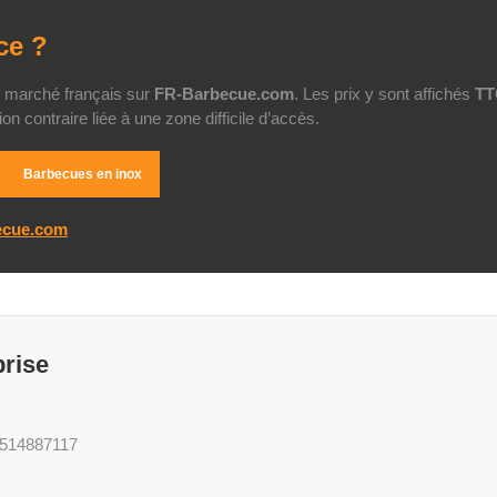
ce ?
u marché français sur
FR-Barbecue.com
. Les prix y sont affichés
TT
tion contraire liée à une zone difficile d’accès.
Barbecues en inox
ecue.com
prise
514887117