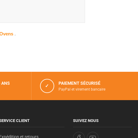
saOvens
.
5 ANS
PAIEMENT SÉCURISÉ
✓
PayPal et virement bancaire
SERVICE CLIENT
SUIVEZ NOUS
Expédition et retours