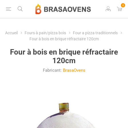
0
Accueil
Fours à pain/pizza bois
Four a pizza traditionnels
Four à bois en brique réfractaire 120cm
Four à bois en brique réfractaire
120cm
Fabricant:
BrasaOvens