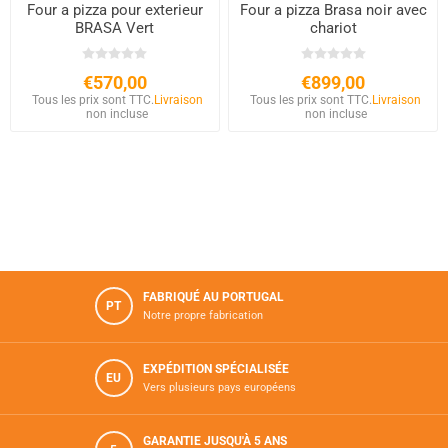
Four a pizza pour exterieur
Four a pizza Brasa noir avec
BRASA Vert
chariot
€570,00
€899,00
Tous les prix sont TTC.
Livraison
Tous les prix sont TTC.
Livraison
non incluse
non incluse
FABRIQUÉ AU PORTUGAL
PT
Notre propre fabrication
EXPÉDITION SPÉCIALISÉE
EU
Vers plusieurs pays européens
GARANTIE JUSQU'À 5 ANS