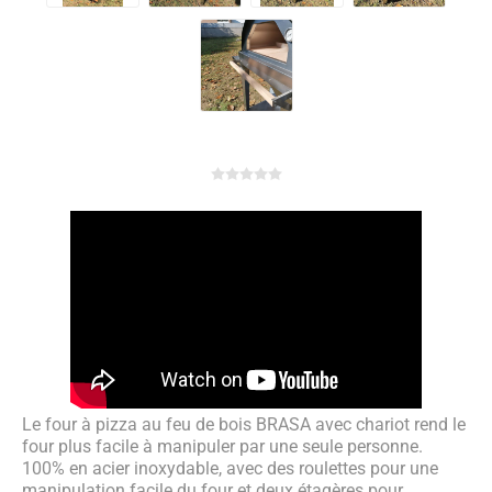
Le four à pizza au feu de bois BRASA avec chariot rend le
four plus facile à manipuler par une seule personne.
100% en acier inoxydable, avec des roulettes pour une
manipulation facile du four et deux étagères pour