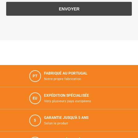
FABRIQUÉ AU PORTUGAL
PT
Notre propre fabrication
EXPÉDITION SPÉCIALISÉE
EU
Vers plusieurs pays européens
GARANTIE JUSQU'À 5 ANS
5
Selon le produit