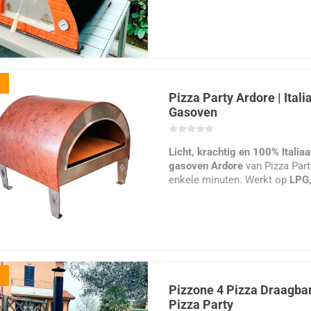
Bereikt tot
550 °C
met een laa
Buitenafmetingen:
110 × 1
(~2,5 kg/u). Ideaal voor Napoli
robuuste ambachtelijke con
en vlees. Gewicht ca.
50 kg
.
Gewicht:
ongeveer
650 kg
v
stabiliteit en warmtebehoud
Interne diameter:
80 cm
bru
Grote capaciteit:
tot
3 à 4 
Pizza Party Ardore | Ital
Gasoven
keer.
Klaar voor gebruik:
oven wo
Licht, krachtig en 100% Italia
gemonteerd geleverd op pall
gasoven Ardore
van Pizza Part
enkele minuten. Werkt op
LPG,
biedt nauwkeurige temperatuur
pizza’s in
Napolitaanse stijl
. C
ideaal voor terras, tuin of food
Pizzone 4 Pizza Draagba
Pizza Party