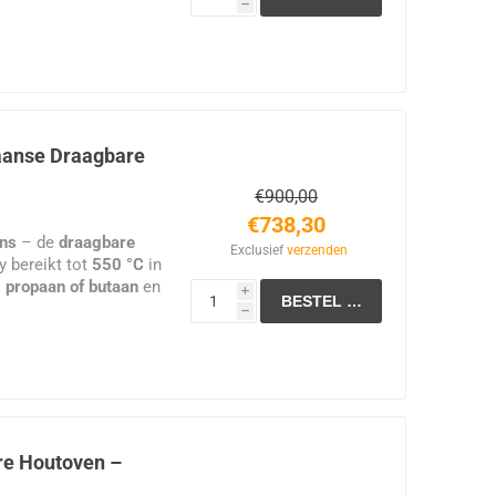
g houtverbruik
10 × 70 cm
, met
h
taanse pizza’s, brood
structie.
oor uitstekende
.
ikbare kookruimte.
pizza’s Ø 30 cm
per
iaanse Draagbare
€900,00
rdt volledig
€738,30
ans
et met houten kist.
– de
draagbare
Exclusief
verzenden
y bereikt tot
550 °C
in
 propaan of butaan
en
i
regeling voor perfecte
h
ompact en veelzijdig –
truck.
re Houtoven –