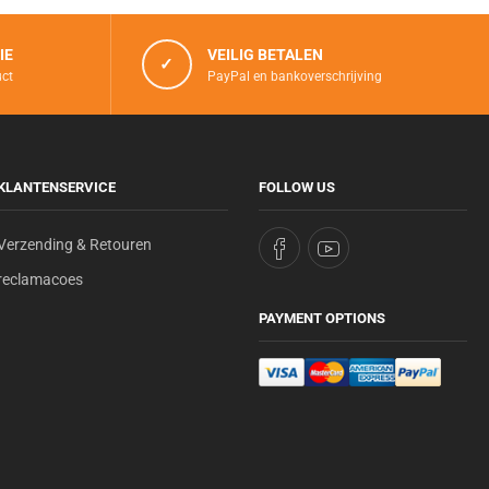
43 kg
, gemakkelijk te
IE
VEILIG BETALEN
✓
uct
PayPal en bankoverschrijving
:
geschikt voor opslag
KLANTENSERVICE
FOLLOW US
Verzending & Retouren
reclamacoes
PAYMENT OPTIONS