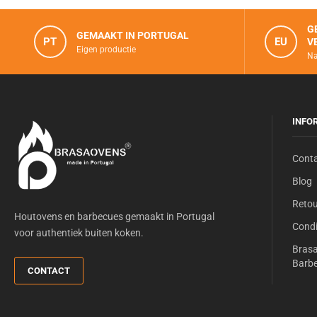
G
GEMAAKT IN PORTUGAL
PT
EU
V
Eigen productie
Na
INFO
Cont
Blog
Retou
Houtovens en barbecues gemaakt in Portugal
Condi
voor authentiek buiten koken.
Bras
Barbe
CONTACT