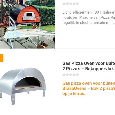
Licht, efficiënt en 100% Italia
houtoven Pizzone van Pizza Par
tegelijk in slechts enkele minut
temperaturen van meer dan 400
een perfecte garing in echte Na
voor wie authenticiteit, mobili
prestaties zoekt in de tuin, op 
foodtruck.
Gas Pizza Oven voor Bui
2 Pizza’s – Bakoppervla
Gas pizza oven voor buite
BrasaOvens – Bak 2 pizza’s t
op je terras.
🔥 GAS PIZZA OVEN VOOR B
temperaturen tot
550 °C
voor
pizza.