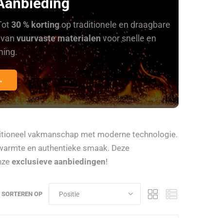
Aanbieding
Tot
30 % korting
op traditionele en draagbare
 van
vuurvaste materialen
voor snelle en
ming.
→
itioneel vakmanschap met moderne technologie.
 warmte en authentieke smaak. Deze
onze
exclusieve aanbiedingen
!
SORTEREN OP