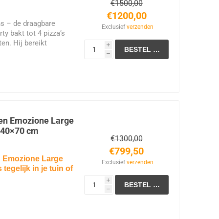
€1500,00
€1200,00
ans – de draagbare
Exclusief
verzenden
ty bakt tot 4 pizza’s
en. Hij bereikt
i
 °C, wat zorgt voor
h
politaanse stijl. Ideaal
teit en professionele
het terras of in een
ten Emozione Large
k 40×70 cm
€1300,00
€799,50
n Emozione Large
Exclusief
verzenden
egelijk in je tuin of
i
h
UITEN:
Bereikt
 echte Napolitaanse