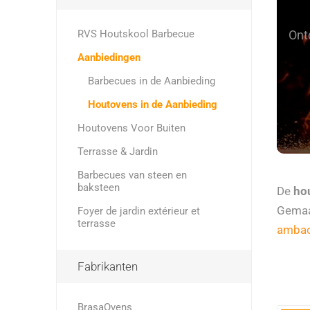
RVS Houtskool Barbecue
Ont
Aanbiedingen
Barbecues in de Aanbieding
Houtovens in de Aanbieding
Houtovens Voor Buiten
Terrasse & Jardin
Barbecues van steen en
baksteen
De
ho
Gemaak
Foyer de jardin extérieur et
terrasse
ambac
Fabrikanten
BrasaOvens