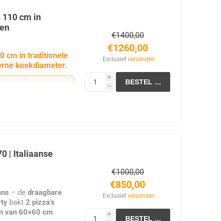
 110 cm in
ten
€1400,00
€1260,00
 cm in traditionele
Exclusief
verzenden
erne kookdiameter.
i
en van 110 cm
wordt
h
t klaar voor gebruik
thentieke
en van
110 × 110 ×
eveer
650 kg
en een
 cm
, waarmee je tot
r kunt bereiden.
0 | Italiaanse
110 cm:
ideaal formaat
€1000,00
euken.
€850,00
ans
– de
draagbare
 pizza’s, ambachtelijk
Exclusief
verzenden
rty
bakt
2 pizza’s
 gerechten.
en van 60×60 cm
.
i