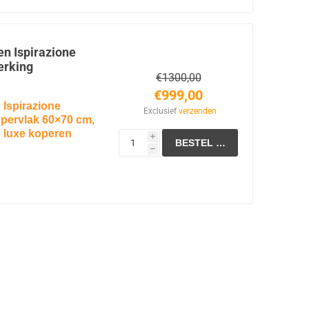
root bakoppervlak van
en Ispirazione
erking
 voor
tuin, terras of
€1300,00
€999,00
oor gelijkmatige
 Ispirazione
Exclusief
verzenden
pervlak 60×70 cm,
n luxe koperen
 op temperatuur en
i
h
opaan / butaan)
.
pervlak
60 × 70 cm
:
ideaal voor tuin,
cm
vuurvaste steen voor
brander voor snel