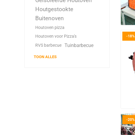
Geïsoleerde Houtoven
Houtgestookte
Buitenoven
Houtoven pizza
Houtoven voor Pizza's
-18%
Tuinbarbecue
RVS barbecue
TOON ALLES
-20%