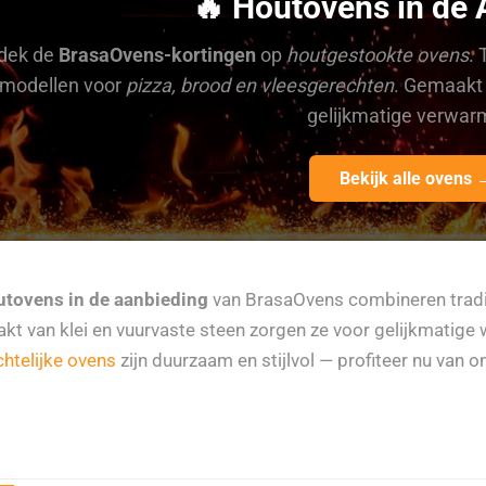
🔥 Houtovens in de 
dek de
BrasaOvens-kortingen
op
houtgestookte ovens
. 
modellen voor
pizza, brood en vleesgerechten
. Gemaakt
gelijkmatige verwar
Bekijk alle ovens 
utovens in de aanbieding
van BrasaOvens combineren trad
t van klei en vuurvaste steen zorgen ze voor gelijkmatige
htelijke ovens
zijn duurzaam en stijlvol — profiteer nu van 