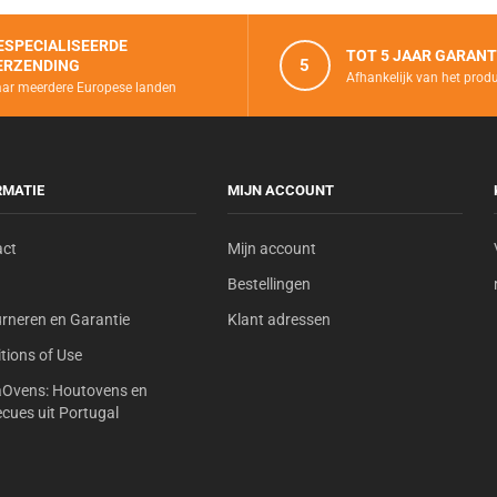
opwarmen.
Licht en verplaatsbaar:
ca.
ESPECIALISEERDE
TOT 5 JAAR GARANT
transporteren.
5
ERZENDING
Afhankelijk van het prod
Beschermhoes inbegrepen
ar meerdere Europese landen
buiten, het hele jaar door.
RMATIE
MIJN ACCOUNT
act
Mijn account
Bestellingen
rneren en Garantie
Klant adressen
tions of Use
aOvens: Houtovens en
cues uit Portugal