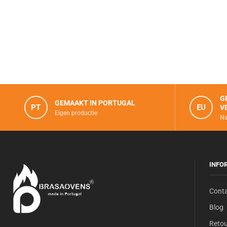
G
GEMAAKT IN PORTUGAL
PT
EU
V
Eigen productie
Na
INFO
Cont
Blog
Retou