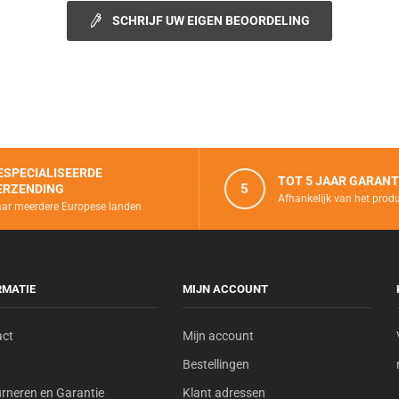
SCHRIJF UW EIGEN BEOORDELING
ESPECIALISEERDE
TOT 5 JAAR GARANT
5
ERZENDING
Afhankelijk van het prod
ar meerdere Europese landen
RMATIE
MIJN ACCOUNT
act
Mijn account
Bestellingen
rneren en Garantie
Klant adressen