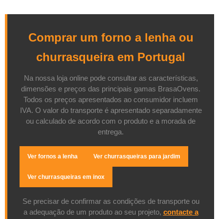
Comprar um forno a lenha ou
churrasqueira em Portugal
Na nossa loja online pode consultar as características,
dimensões e preços das principais gamas BrasaOvens.
Todos os preços apresentados ao consumidor incluem
IVA. O valor do transporte é apresentado separadamente
ou calculado de acordo com o produto e a morada de
entrega.
Ver fornos a lenha
Ver churrasqueiras para jardim
Ver churrasqueiras em inox
Se precisar de confirmar as condições de transporte ou
a adequação de um produto ao seu projeto,
contacte a