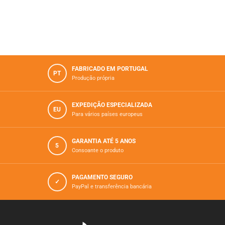
FABRICADO EM PORTUGAL
PT
Produção própria
EXPEDIÇÃO ESPECIALIZADA
EU
Para vários paí­ses europeus
GARANTIA ATÉ 5 ANOS
5
Consoante o produto
PAGAMENTO SEGURO
✓
PayPal e transferência bancária