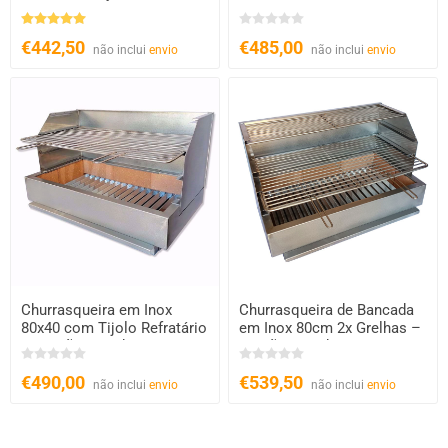
€442,50
€485,00
não inclui
envio
não inclui
envio
Churrasqueira em Inox
Churrasqueira de Bancada
80x40 com Tijolo Refratário
em Inox 80cm 2x Grelhas –
– Carvão e Lenha
Carvão e Lenha
€490,00
€539,50
não inclui
envio
não inclui
envio