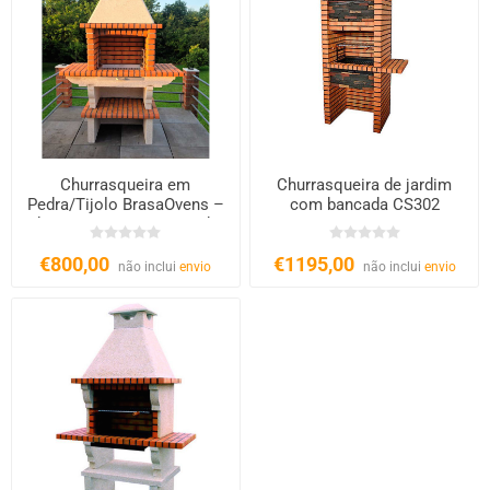
Churrasqueira em
Churrasqueira de jardim
Pedra/Tijolo BrasaOvens –
com bancada CS302
Churrasqueira Fixa a Lenha
e Carvão 60x40 cm
€800,00
€1195,00
não inclui
envio
não inclui
envio