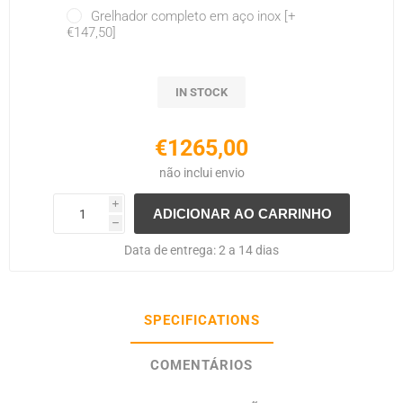
Grelhador completo em aço inox [+
€147,50]
IN STOCK
€1265,00
não inclui
envio
i
h
Data de entrega:
2 a 14 dias
SPECIFICATIONS
COMENTÁRIOS