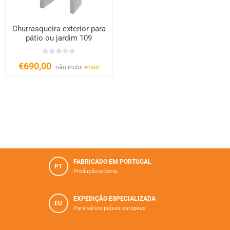
Churrasqueira exterior para
pátio ou jardim 109
€690,00
não inclui
envio
FABRICADO EM PORTUGAL
PT
Produção própria
EXPEDIÇÃO ESPECIALIZADA
EU
Para vários paí­ses europeus