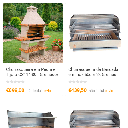
Churrasqueira em Pedra e
Churrasqueira de Bancada
Tijolo CS114-80 | Grelhador
em Inox 60cm 2x Grelhas
XL 80cm
€899,00
€439,50
não inclui
envio
não inclui
envio