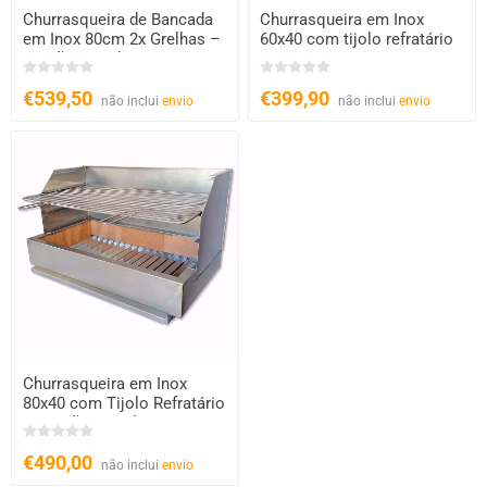
Churrasqueira de Bancada
Churrasqueira em Inox
em Inox 80cm 2x Grelhas –
60x40 com tijolo refratário
Carvão e Lenha
€539,50
€399,90
não inclui
envio
não inclui
envio
Churrasqueira em Inox
80x40 com Tijolo Refratário
– Carvão e Lenha
€490,00
não inclui
envio