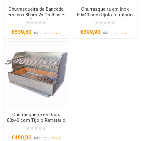
Churrasqueira de Bancada
Churrasqueira em Inox
em Inox 80cm 2x Grelhas –
60x40 com tijolo refratário
Carvão e Lenha
€539,50
€399,90
não inclui
envio
não inclui
envio
Churrasqueira em Inox
80x40 com Tijolo Refratário
– Carvão e Lenha
€490,00
não inclui
envio