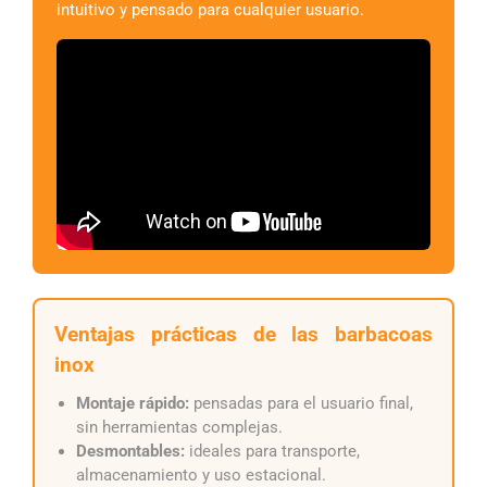
intuitivo y pensado para cualquier usuario.
Ventajas prácticas de las barbacoas
inox
Montaje rápido:
pensadas para el usuario final,
sin herramientas complejas.
Desmontables:
ideales para transporte,
almacenamiento y uso estacional.