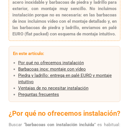
acero inoxidable
y
barbacoas de piedra y ladrillo
para
exterior, con
montaje muy sencillo
. No incluimos
instalación porque
no es necesaria
: en las barbacoas
de inox incluimos
vídeo
con el montaje detallado y, en
las barbacoas de piedra y ladrillo, enviamos en
palé
EURO
(flat packed) con
esquema de montaje
intuitivo.
En este artículo:
Por qué no ofrecemos instalación
Barbacoas inox: montaje con vídeo
Piedra y ladrillo: entrega en palé EURO y montaje
intuitivo
Ventajas de no necesitar instalación
Preguntas frecuentes
¿Por qué no ofrecemos instalación?
Buscar “
barbacoas con instalación incluida
” es habitual: