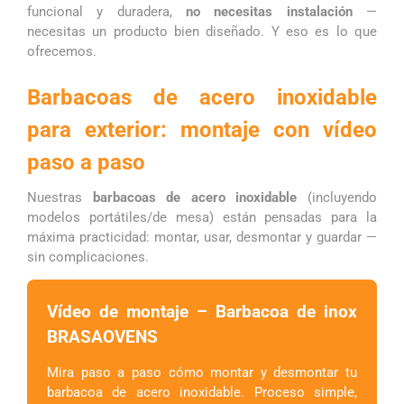
funcional y duradera,
no necesitas instalación
—
necesitas un producto bien diseñado. Y eso es lo que
ofrecemos.
Barbacoas de acero inoxidable
para exterior: montaje con vídeo
paso a paso
Nuestras
barbacoas de acero inoxidable
(incluyendo
modelos portátiles/de mesa) están pensadas para la
máxima practicidad: montar, usar, desmontar y guardar —
sin complicaciones.
Vídeo de montaje – Barbacoa de inox
BRASAOVENS
Mira paso a paso cómo montar y desmontar tu
barbacoa de acero inoxidable. Proceso simple,