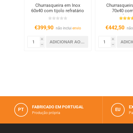
Churrasqueira em Inox
Churrasqueir
60x40 com tijolo refratário
70x40 com 
refract
€399,90
€442,50
não inclui
envio
não
i
i
h
h
FABRICADO EM PORTUGAL
E
PT
EU
Produção própria
Pa