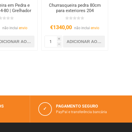
eira em Pedra e
Churrasqueira pedra 80cm
4-80 | Grelhador
para exteriores 204
L 80cm
0
€1340,00
não inclui
envio
não inclui
envio
i
h
OS
PAGAMENTO SEGURO
✓
PayPal e transferência bancária