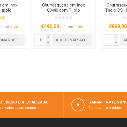
a em Inox
Churrasqueira em Inox
Churrasqu
tijolo
80x40 com Tijolo
Tijolo CS11
ario
Refratário – Carvão e
X
Lenha
€490,00
€899,0
 inclui
envio
não inclui
envio
i
i
h
h
XPEDIÇÃO ESPECIALIZADA
GARANTIA ATÉ 5 AN
5
ra vários paí­ses europeus
Consoante o produto