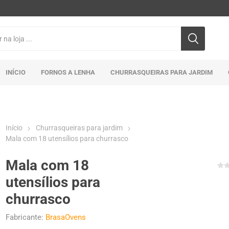
INÍCIO
FORNOS A LENHA
CHURRASQUEIRAS PARA JARDIM
Início
Churrasqueiras para jardim
Mala com 18 utensílios para churrasco
Mala com 18
utensílios para
churrasco
Fabricante:
BrasaOvens