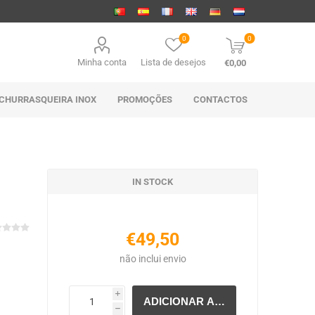
0
0
Minha conta
Lista de desejos
€0,00
CHURRASQUEIRA INOX
PROMOÇÕES
CONTACTOS
IN STOCK
€49,50
não inclui
envio
i
h