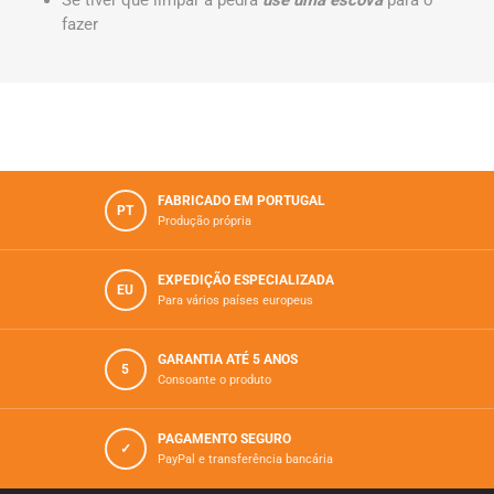
Se tiver que limpar a pedra
use uma escova
para o
fazer
FABRICADO EM PORTUGAL
PT
Produção própria
EXPEDIÇÃO ESPECIALIZADA
EU
Para vários paí­ses europeus
GARANTIA ATÉ 5 ANOS
5
Consoante o produto
PAGAMENTO SEGURO
✓
PayPal e transferência bancária