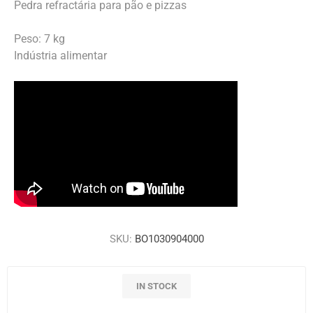
Pedra refractária para pão e pizzas
Peso: 7 kg
Indústria alimentar
SKU:
BO1030904000
IN STOCK