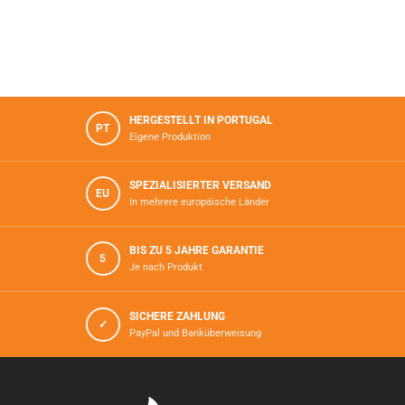
HERGESTELLT IN PORTUGAL
PT
Eigene Produktion
SPEZIALISIERTER VERSAND
EU
In mehrere europäische Länder
BIS ZU 5 JAHRE GARANTIE
5
Je nach Produkt
SICHERE ZAHLUNG
✓
PayPal und Banküberweisung