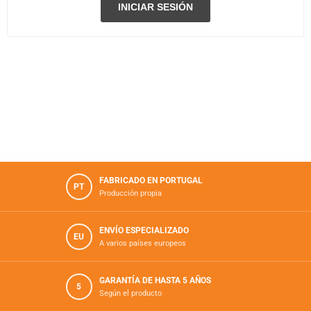
FABRICADO EN PORTUGAL
PT
Producción propia
ENVÍO ESPECIALIZADO
EU
A varios países europeos
GARANTÍA DE HASTA 5 AÑOS
5
Según el producto