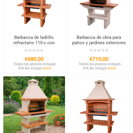
Barbacoa de ladrillo
Barbacoa de obra para
refractario 110-c con
patios y jardines exteriores
parrilla de 60cm y chimenea
103
€680,00
€710,00
Todos los precios incluyen
Todos los precios incluyen
IVA.
No incluye
envío
IVA.
No incluye
envío