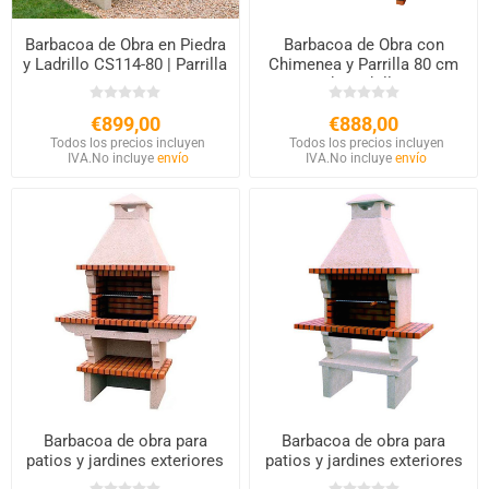
Barbacoa de Obra en Piedra
Barbacoa de Obra con
y Ladrillo CS114-80 | Parrilla
Chimenea y Parrilla 80 cm
XL
de Ladrillo
€899,00
€888,00
Todos los precios incluyen
Todos los precios incluyen
IVA.
No incluye
envío
IVA.
No incluye
envío
Barbacoa de obra para
Barbacoa de obra para
patios y jardines exteriores
patios y jardines exteriores
109