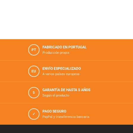
FABRICADO EN PORTUGAL
PT
Producción propia
ENVÍO ESPECIALIZADO
EU
A varios países europeos
GARANTÍA DE HASTA 5 AÑOS
5
Según el producto
PAGO SEGURO
✓
PayPal y transferencia bancaria