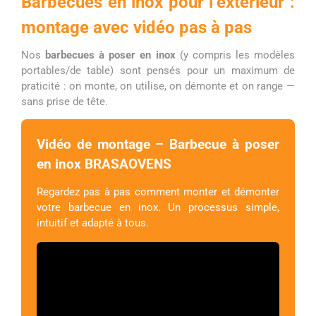
Barbecues en inox pour l’extérieur :
montage avec vidéo pas à pas
Nos
barbecues à poser en inox
(y compris les modèles
portables/de table) sont pensés pour un maximum de
praticité : on monte, on utilise, on démonte et on range —
sans prise de tête.
Vidéo de montage – Barbecue à poser
en inox BRASAOVENS
Regardez pas à pas comment monter et démonter
votre barbecue en inox. Un processus simple,
intuitif et adapté à tous.