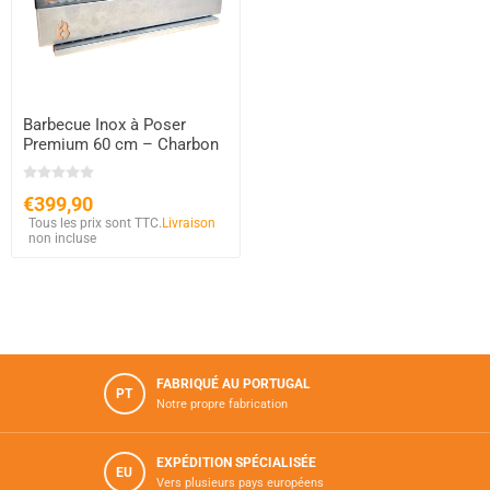
Barbecue Inox à Poser
Premium 60 cm – Charbon
& Bois – Briques
Réfractaires
€399,90
Tous les prix sont TTC.
Livraison
non incluse
FABRIQUÉ AU PORTUGAL
PT
Notre propre fabrication
EXPÉDITION SPÉCIALISÉE
EU
Vers plusieurs pays européens