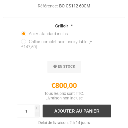
Référence:
BO-CS112-60CM
Grilloir
*
Acier standard inclus
Grilloir complet acier inoxydable [+
€147,50]
🟢 EN STOCK
€800,00
Tous les prix sont TTC.
Livraison
non incluse
i
h
Délai de livraison:
2 à 14 jours