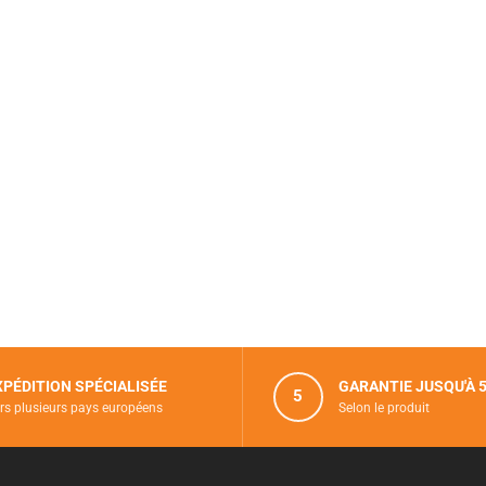
XPÉDITION SPÉCIALISÉE
GARANTIE JUSQU'À 
5
rs plusieurs pays européens
Selon le produit