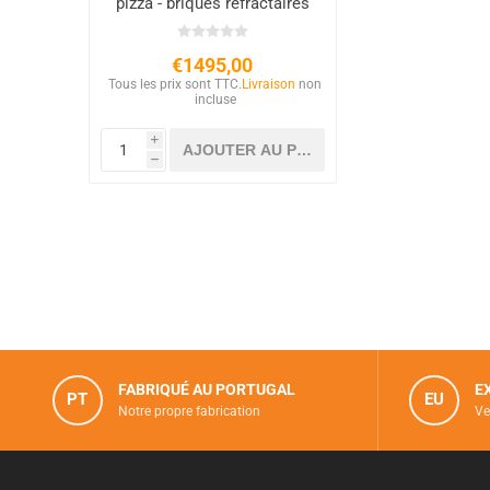
pizza - briques réfractaires
noires
€1495,00
Tous les prix sont TTC.
Livraison
non
incluse
i
h
FABRIQUÉ AU PORTUGAL
E
PT
EU
Notre propre fabrication
Ve