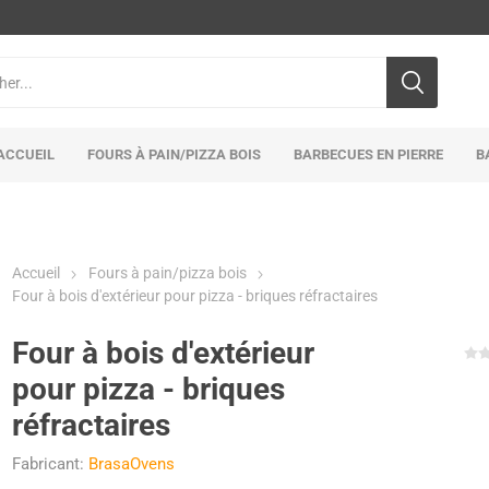
ACCUEIL
FOURS À PAIN/PIZZA BOIS
BARBECUES EN PIERRE
B
Accueil
Fours à pain/pizza bois
Four à bois d'extérieur pour pizza - briques réfractaires
Four à bois d'extérieur
pour pizza - briques
réfractaires
Fabricant:
BrasaOvens