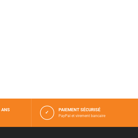
5 ANS
PAIEMENT SÉCURISÉ
✓
PayPal et virement bancaire