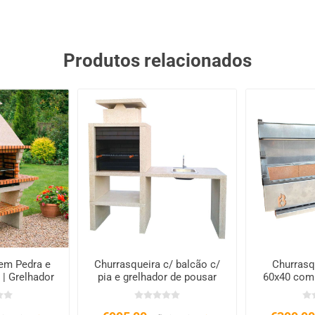
Produtos relacionados
em Pedra e
Churrasqueira c/ balcão c/
Churrasq
 | Grelhador
pia e grelhador de pousar
60x40 com t
cm
CS609