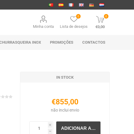
0
0
Minha conta
Lista de desejos
€0,00
CHURRASQUEIRA INOX
PROMOÇÕES
CONTACTOS
IN STOCK
€855,00
não inclui
envio
i
h