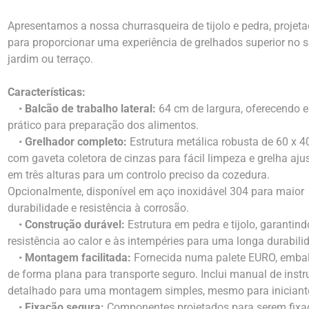
Apresentamos a nossa churrasqueira de tijolo e pedra, projet
para proporcionar uma experiência de grelhados superior no 
jardim ou terraço.
Características:
•
Balcão de trabalho lateral:
64 cm de largura, oferecendo 
prático para preparação dos alimentos.
•
Grelhador completo:
Estrutura metálica robusta de 60 x 4
com gaveta coletora de cinzas para fácil limpeza e grelha aju
em três alturas para um controlo preciso da cozedura.
Opcionalmente, disponível em aço inoxidável 304 para maior
durabilidade e resistência à corrosão.
•
Construção durável:
Estrutura em pedra e tijolo, garantind
resistência ao calor e às intempéries para uma longa durabili
•
Montagem facilitada:
Fornecida numa palete EURO, emba
de forma plana para transporte seguro. Inclui manual de inst
detalhado para uma montagem simples, mesmo para iniciant
•
Fixação segura:
Componentes projetados para serem fixa