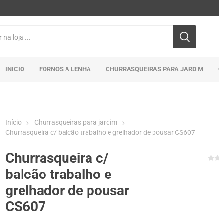
INÍCIO
FORNOS A LENHA
CHURRASQUEIRAS PARA JARDIM
Início
Churrasqueiras para jardim
Churrasqueira c/ balcão trabalho e grelhador de pousar CS607
Churrasqueira c/
balcão trabalho e
grelhador de pousar
CS607