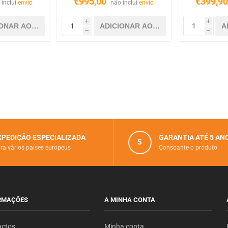
€995,00
€399,9
 inclui
envio
não inclui
envio
i
i
h
h
XPEDIÇÃO ESPECIALIZADA
GARANTIA ATÉ 5 AN
5
ra vários paí­ses europeus
Consoante o produto
RMAÇÕES
A MINHA CONTA
actos
Minha conta