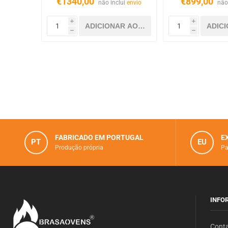
€1340,00
€899,00
não inclui
envio
não
i
i
h
h
FABRICADO EM PORTUGAL
E
PT
EU
Produção própria
Pa
INFO
Cont