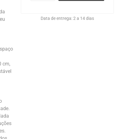
ada
Data de entrega:
2 a 14 dias
seu
espaço
0 cm,
stável
o
dade.
lada
ruções
es.
dos