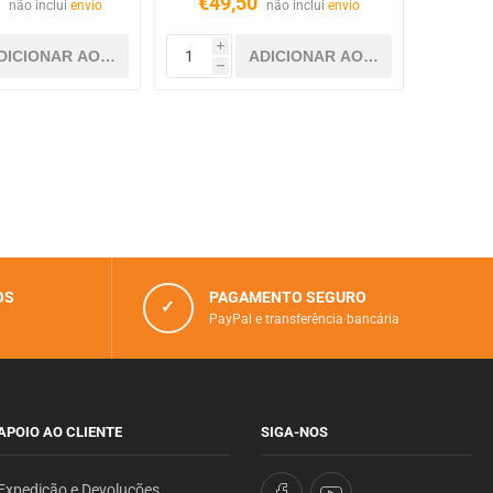
0
€49,50
não inclui
envio
não inclui
envio
i
h
OS
PAGAMENTO SEGURO
✓
PayPal e transferência bancária
APOIO AO CLIENTE
SIGA-NOS
Expedição e Devoluções