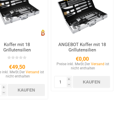
Koffer mit 18
ANGEBOT Koffer mit 18
Grillutensilien
Grillutensilien
€0,00
Preise inkl. MwSt.
Der
Versand
ist
€49,50
nicht enthalten
e inkl. MwSt.
Der
Versand
ist
nicht enthalten
i
h
i
h