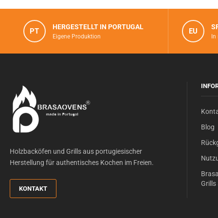
HERGESTELLT IN PORTUGAL
S
PT
EU
Eigene Produktion
In
INFO
Kont
Blog
Rück
Holzbacköfen und Grills aus portugiesischer
Nutz
Herstellung für authentisches Kochen im Freien.
Brasa
Grill
KONTAKT