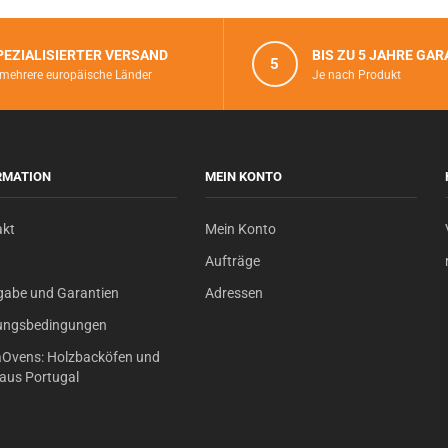
PEZIALISIERTER VERSAND
BIS ZU 5 JAHRE GAR
5
 mehrere europäische Länder
Je nach Produkt
RMATION
MEIN KONTO
akt
Mein Konto
Aufträge
gabe und Garantien
Adressen
ungsbedingungen
Ovens: Holzbacköfen und
s aus Portugal