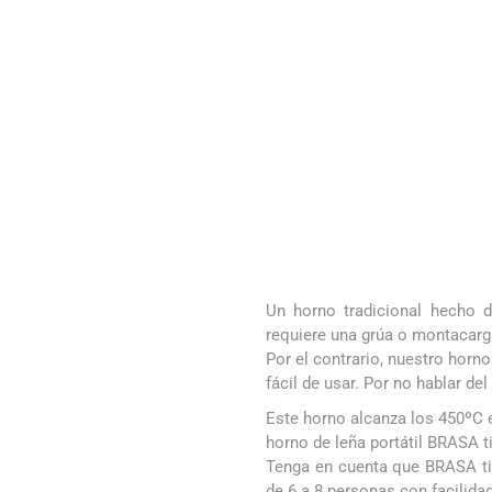
Un horno tradicional hecho de
requiere una grúa o montacarga
Por el contrario, nuestro horn
fácil de usar. Por no hablar d
Este horno alcanza los 450ºC e
horno de leña portátil BRASA t
Tenga en cuenta que BRASA tie
de 6 a 8 personas con facilida