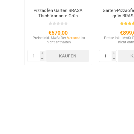
Pizzaofen Garten BRASA
Garten-Pizzaofe
Tisch-Variante Grün
grün BRAS
€570,00
€899,
Preise inkl. MwSt.
Der
Versand
ist
Preise inkl. MwSt.
nicht enthalten
nicht ent
i
i
h
h