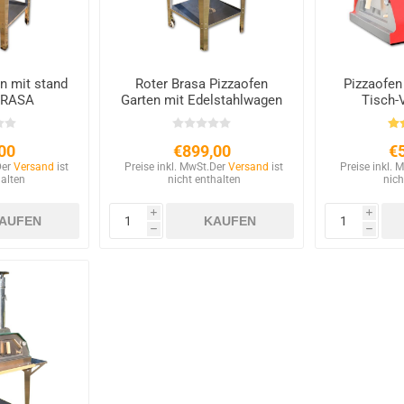
n mit stand
Roter Brasa Pizzaofen
Pizzaofen
BRASA
Garten mit Edelstahlwagen
Tisch-
00
€899,00
€
Der
Versand
ist
Preise inkl. MwSt.
Der
Versand
ist
Preise inkl. 
halten
nicht enthalten
nich
i
i
h
h