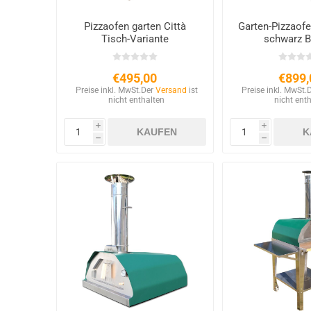
Pizzaofen garten Città
Garten-Pizzaofe
Tisch-Variante
schwarz 
€495,00
€899,
Preise inkl. MwSt.
Der
Versand
ist
Preise inkl. MwSt.
nicht enthalten
nicht ent
i
i
h
h