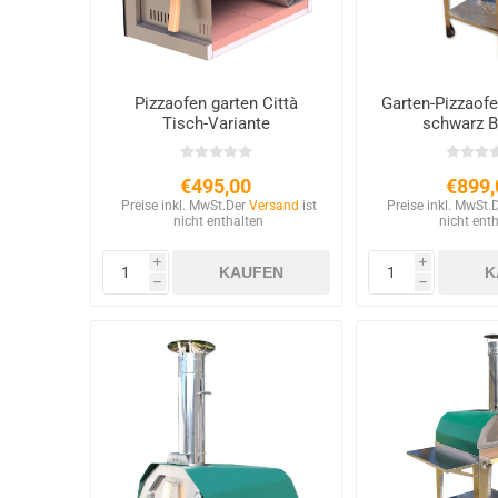
Pizzaofen garten Città
Garten-Pizzaofe
Tisch-Variante
schwarz 
€495,00
€899,
Preise inkl. MwSt.
Der
Versand
ist
Preise inkl. MwSt.
nicht enthalten
nicht ent
i
i
h
h