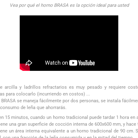
Vea por qué el horno BRASA es la opción ideal para usted
 arcilla y ladrillos refractarios es muy pesado y requiere cost
s para colocarlo (incurriendo en costos) ...
o BRASA se maneja fácilmente por dos personas, se instala fácilme
el consumo de leña que ahorrarás.
n 15 minutos, cuando un horno tradicional puede tardar 1 hora en 
iene una gran superficie de cocción interna de 600x600 mm, y hace t
ne un área interna equivalente a un horno tradicional de 90 cm. Se
d, con una fracción de la leña consumida y en la mitad del tiempo.