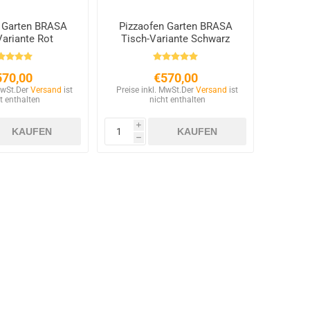
 Garten BRASA
Pizzaofen Garten BRASA
Variante Rot
Tisch-Variante Schwarz
570,00
€570,00
MwSt.
Der
Versand
ist
Preise inkl. MwSt.
Der
Versand
ist
t enthalten
nicht enthalten
i
h