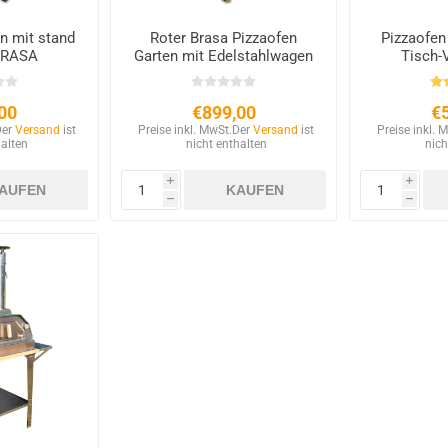
n mit stand
Roter Brasa Pizzaofen
Pizzaofen
BRASA
Garten mit Edelstahlwagen
Tisch-
00
€899,00
€
Der
Versand
ist
Preise inkl. MwSt.
Der
Versand
ist
Preise inkl. 
halten
nicht enthalten
nich
i
i
h
h