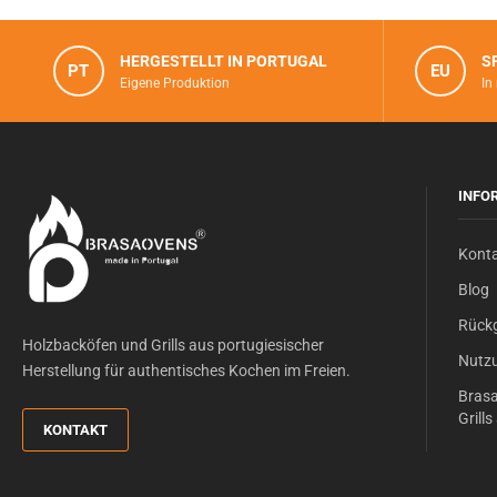
HERGESTELLT IN PORTUGAL
S
PT
EU
Eigene Produktion
In
INFO
Kont
Blog
Rück
Holzbacköfen und Grills aus portugiesischer
Nutz
Herstellung für authentisches Kochen im Freien.
Brasa
Grill
KONTAKT