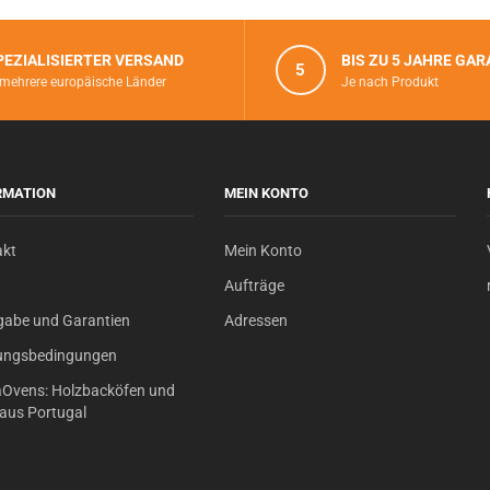
PEZIALISIERTER VERSAND
BIS ZU 5 JAHRE GAR
5
 mehrere europäische Länder
Je nach Produkt
RMATION
MEIN KONTO
akt
Mein Konto
Aufträge
gabe und Garantien
Adressen
ungsbedingungen
Ovens: Holzbacköfen und
s aus Portugal