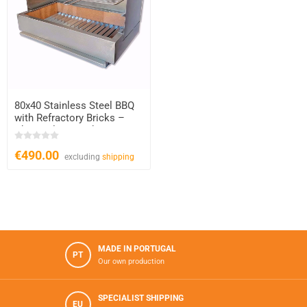
80x40 Stainless Steel BBQ
with Refractory Bricks –
Charcoal & Wood
€490.00
excluding
shipping
MADE IN PORTUGAL
PT
Our own production
SPECIALIST SHIPPING
EU