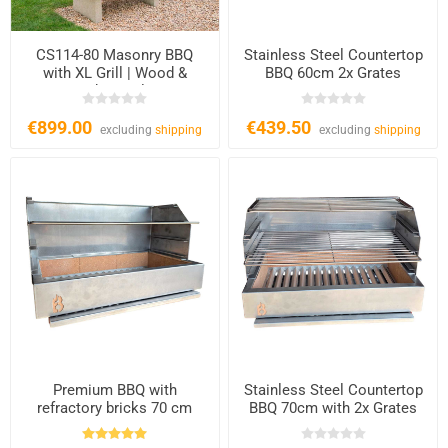
CS114-80 Masonry BBQ
Stainless Steel Countertop
with XL Grill | Wood &
BBQ 60cm 2x Grates
Charcoal
€899.00
€439.50
excluding
shipping
excluding
shipping
Premium BBQ with
Stainless Steel Countertop
refractory bricks 70 cm
BBQ 70cm with 2x Grates