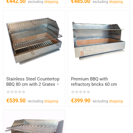
€442.50
€485.00
excluding
shipping
excluding
shipping
Stainless Steel Countertop
Premium BBQ with
BBQ 80 cm with 2 Grates –
refractory bricks 60 cm
Charcoal & Wood
€539.50
€399.90
excluding
shipping
excluding
shipping