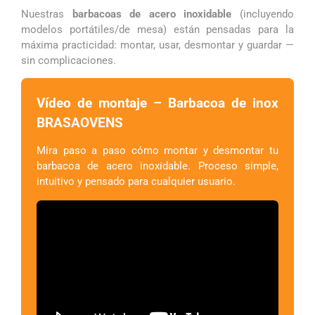
Nuestras
barbacoas de acero inoxidable
(incluyendo
modelos portátiles/de mesa) están pensadas para la
máxima practicidad: montar, usar, desmontar y guardar —
sin complicaciones.
Vídeo de montaje – Barbacoa de inox
BRASAOVENS
Mira paso a paso cómo montar y desmontar tu
barbacoa de acero inoxidable. Proceso simple,
intuitivo y pensado para cualquier usuario.