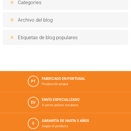
Categories
Archivo del blog
Etiquetas de blog populares
FABRICADO EN PORTUGAL
PT
Producción propia
ENVÍO ESPECIALIZADO
EU
A varios países europeos
GARANTÍA DE HASTA 5 AÑOS
5
Según el producto