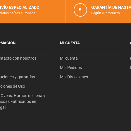
NVÍO ESPECIALIZADO
GARANTÍA DE HASTA
5
varios países europeos
Según el producto
RMACIÓN
MI CUENTA
ntacto con nosotros
Mi cuenta
Mis Pedidos
uciones y garantías
Mis Direcciones
ciones de Uso
Ovens: Hornos de Leña y
coas Fabricados en
gal