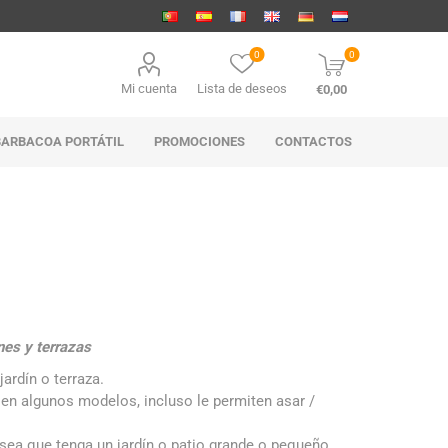
0
0
Mi cuenta
Lista de deseos
€0,00
BARBACOA PORTÁTIL
PROMOCIONES
CONTACTOS
nes y terrazas
ardín o terraza.
 en algunos modelos, incluso le permiten asar /
sea que tenga un jardín o patio grande o pequeño,