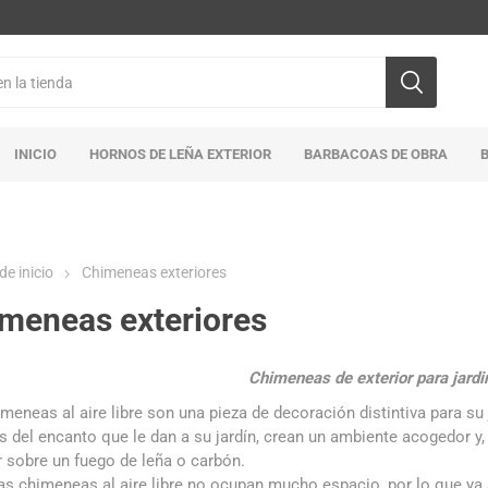
INICIO
HORNOS DE LEÑA EXTERIOR
BARBACOAS DE OBRA
de inicio
Chimeneas exteriores
meneas exteriores
Chimeneas de exterior para jardi
meneas al aire libre son una pieza de decoración distintiva para su j
del encanto que le dan a su jardín, crean un ambiente acogedor y,
 sobre un fuego de leña o carbón.
s chimeneas al aire libre no ocupan mucho espacio, por lo que ya 