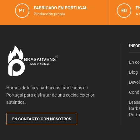
FABRICADO EN PORTUGAL
E
PT
EU
Producción propia
A 
INFO
En co
Blog
Devol
Hornos de leña y barbacoas fabricados en
Condi
Portugal para disfrutar de una cocina exterior
auténtica.
Brasa
Barba
Portu
EN CONTACTO CON NOSOTROS