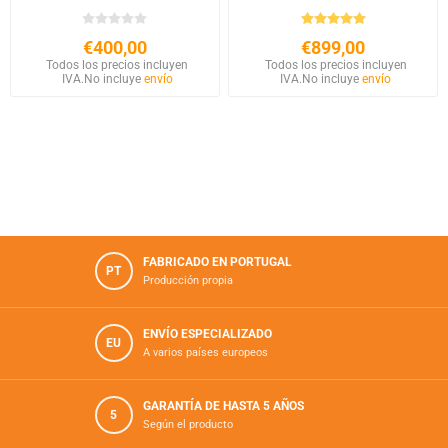
€400,00
€899,00
Todos los precios incluyen
Todos los precios incluyen
IVA.
No incluye
envío
IVA.
No incluye
envío
FABRICADO EN PORTUGAL
PT
Producción propia
ENVÍO ESPECIALIZADO
EU
A varios países europeos
GARANTÍA DE HASTA 5 AÑOS
5
Según el producto