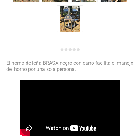
El horno de leña BRASA negro con carro facilita el manejo
del horno por una sola persona.