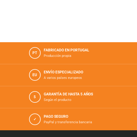
FABRICADO EN PORTUGAL
PT
Producción propia
ENVÍO ESPECIALIZADO
EU
A varios países europeos
GARANTÍA DE HASTA 5 AÑOS
5
Según el producto
PAGO SEGURO
✓
PayPal y transferencia bancaria