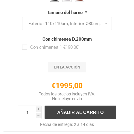
Tamaño del horno
*
Con chimenea D.200mm
Con chimenea [+€190,00]
EN LA ACCIÓN
€1995,00
Todos los precios incluyen IVA.
No incluye
envío
i
h
Fecha de entrega:
2 a 14 días