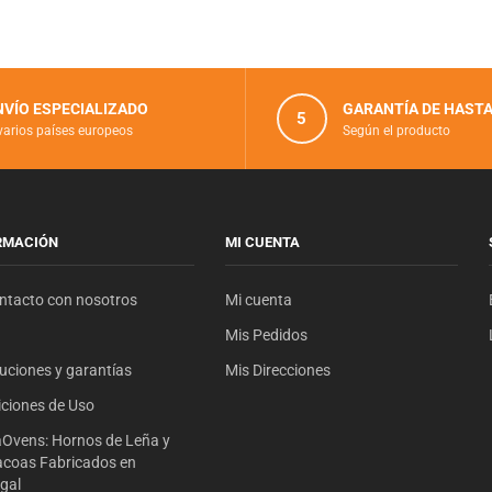
NVÍO ESPECIALIZADO
GARANTÍA DE HASTA
5
varios países europeos
Según el producto
RMACIÓN
MI CUENTA
ntacto con nosotros
Mi cuenta
Mis Pedidos
uciones y garantías
Mis Direcciones
ciones de Uso
Ovens: Hornos de Leña y
coas Fabricados en
gal