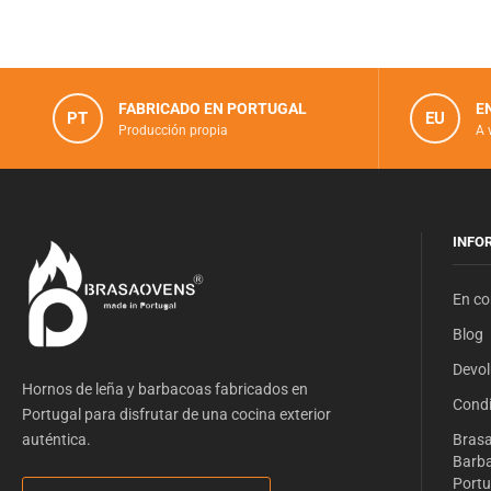
FABRICADO EN PORTUGAL
E
PT
EU
Producción propia
A 
INFO
En co
Blog
Devol
Hornos de leña y barbacoas fabricados en
Condi
Portugal para disfrutar de una cocina exterior
auténtica.
Brasa
Barba
Portu