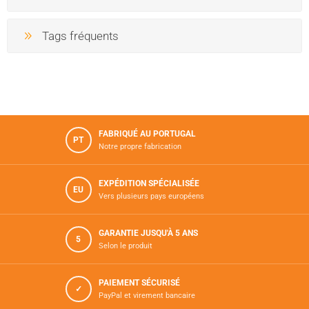
Tags fréquents
FABRIQUÉ AU PORTUGAL
PT
Notre propre fabrication
EXPÉDITION SPÉCIALISÉE
EU
Vers plusieurs pays européens
GARANTIE JUSQU'À 5 ANS
5
Selon le produit
PAIEMENT SÉCURISÉ
✓
PayPal et virement bancaire