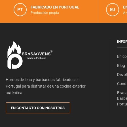
FABRICADO EN PORTUGAL
E
PT
EU
Producción propia
A 
INFO
En co
Blog
Devol
Hornos de leña y barbacoas fabricados en
Condi
Portugal para disfrutar de una cocina exterior
auténtica.
Brasa
Barba
Portu
EN CONTACTO CON NOSOTROS