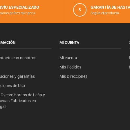
NVÍO ESPECIALIZADO
GARANTÍA DE HASTA
5
varios países europeos
Según el producto
RMACIÓN
MI CUENTA
ntacto con nosotros
Mi cuenta
Mis Pedidos
uciones y garantías
Mis Direcciones
ciones de Uso
Ovens: Hornos de Leña y
coas Fabricados en
gal