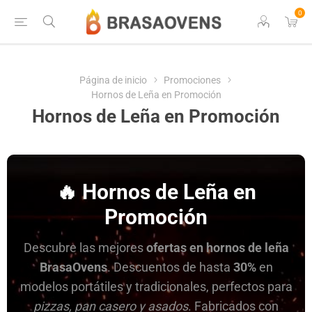
0
Página de inicio
Promociones
Hornos de Leña en Promoción
Hornos de Leña en Promoción
🔥 Hornos de Leña en
Promoción
Descubre las mejores
ofertas en hornos de leña
BrasaOvens
. Descuentos de hasta
30%
en
modelos portátiles y tradicionales, perfectos para
pizzas, pan casero y asados
. Fabricados con