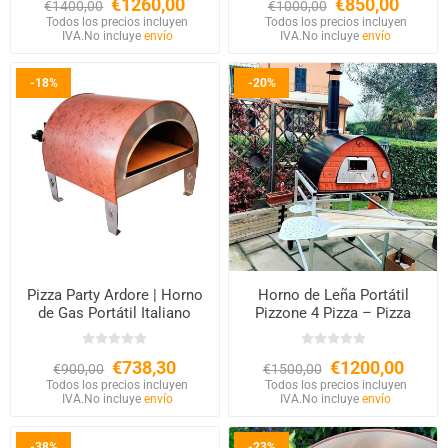
€1260,00
€850,00
€1400,00
€1000,00
Todos los precios incluyen
Todos los precios incluyen
IVA.
No incluye
envío
IVA.
No incluye
envío
-18%
-20%
Pizza Party Ardore | Horno
Horno de Leña Portátil
de Gas Portátil Italiano
Pizzone 4 Pizza – Pizza
Party
€738,30
€1200,00
€900,00
€1500,00
Todos los precios incluyen
Todos los precios incluyen
IVA.
No incluye
envío
IVA.
No incluye
envío
-38%
-23%