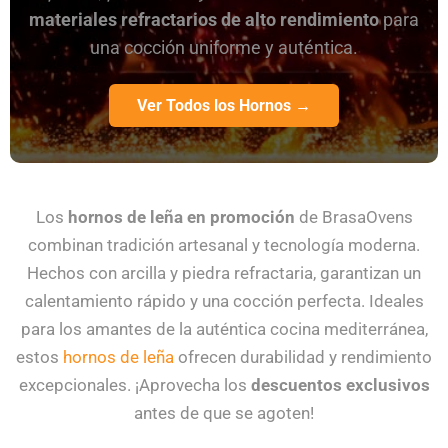
materiales refractarios de alto rendimiento
para
una cocción uniforme y auténtica.
Ver Todos los Hornos →
Los
hornos de leña en promoción
de BrasaOvens
combinan tradición artesanal y tecnología moderna.
Hechos con arcilla y piedra refractaria, garantizan un
calentamiento rápido y una cocción perfecta. Ideales
para los amantes de la auténtica cocina mediterránea,
estos
hornos de leña
ofrecen durabilidad y rendimiento
excepcionales. ¡Aprovecha los
descuentos exclusivos
antes de que se agoten!