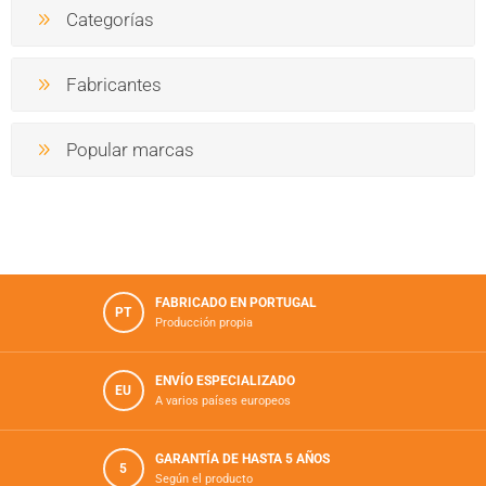
Categorías
Fabricantes
Popular marcas
FABRICADO EN PORTUGAL
PT
Producción propia
ENVÍO ESPECIALIZADO
EU
A varios países europeos
GARANTÍA DE HASTA 5 AÑOS
5
Según el producto