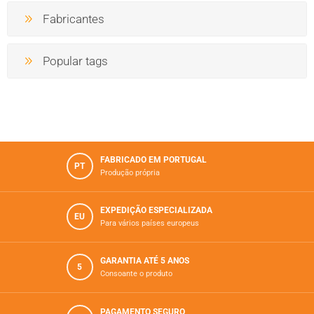
Fabricantes
Popular tags
FABRICADO EM PORTUGAL
PT
Produção própria
EXPEDIÇÃO ESPECIALIZADA
EU
Para vários paí­ses europeus
GARANTIA ATÉ 5 ANOS
5
Consoante o produto
PAGAMENTO SEGURO