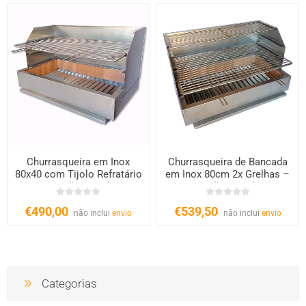
Churrasqueira em Inox
Churrasqueira de Bancada
80x40 com Tijolo Refratário
em Inox 80cm 2x Grelhas –
– Carvão e Lenha
Carvão e Lenha
€490,00
€539,50
não inclui
envio
não inclui
envio
Categorias